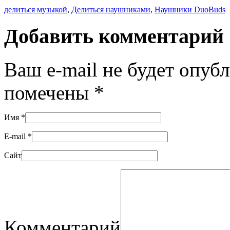
делиться музыкой
,
Делиться наушниками
,
Наушники DuoBuds
Добавить комментарий
Ваш e-mail не будет опуб
помечены
*
Имя
*
E-mail
*
Сайт
Комментарий