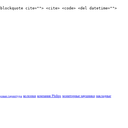
<blockquote cite=""> <cite> <code> <del datetime="">
колонки
компания Philips
мониторные наушники
накладные
ровая гарнитура