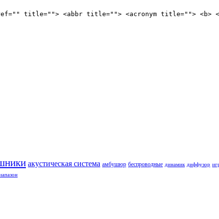
ref="" title=""> <abbr title=""> <acronym title=""> <b> 
шники
акустическая система
амбушюр
беспроводные
динамик
диффузор
иг
иапазон