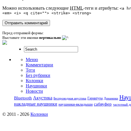
Можно использовать следующие
HTML
-теги и атрибуты:
<a h
<em> <i> <q cite=""> <strike> <strong>
Перед отправкой формы:
Выставьте эти иконки
вертикально
Меню
Комментарии
Теги
Без рубрики
Колонки
Наушники
Новости
Нау
Акустика
Bluetooth
Гарнитура
Беспроводная акустика
Динамики
накладные наушники
сабвуфер
наушники-вкладыши
частотный д
© 2011 - 2026
Колонки