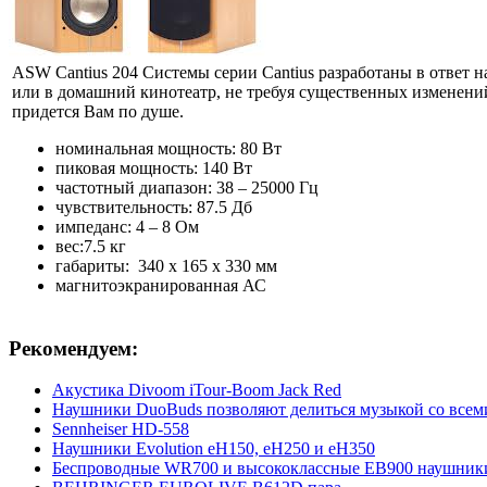
ASW Cantius 204 Системы серии Cantius разработаны в ответ
или в домашний кинотеатр, не требуя существенных изменени
придется Вам по душе.
номинальная мощность: 80 Вт
пиковая мощность: 140 Вт
частотный диапазон: 38 – 25000 Гц
чувствительность: 87.5 Дб
импеданс: 4 – 8 Ом
вес:7.5 кг
габариты: 340 х 165 х 330 мм
магнитоэкранированная АС
Рекомендуем:
Акустика Divoom iTour-Boom Jack Red
Наушники DuoBuds позволяют делиться музыкой со всем
Sennheiser HD-558
Наушники Evolution eH150, eH250 и eH350
Беспроводные WR700 и высококлассные EB900 наушник