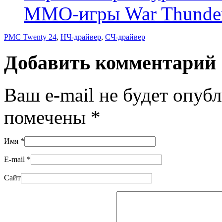
MMO-игры War Thunde
PMC Twenty 24
,
НЧ-драйвер
,
СЧ-драйвер
Добавить комментарий
Ваш e-mail не будет опуб
помечены
*
Имя
*
E-mail
*
Сайт