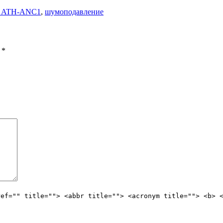
ca ATH-ANC1
,
шумоподавление
ы
*
ref="" title=""> <abbr title=""> <acronym title=""> <b> 