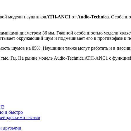
овой модели наушников
ATH-ANC1
от
Audio-Technica
. Особенно
миками диаметром 36 мм. Главной особенностью модели являе
тывает окружающий шум и подмешивает его в противофазе к по
мость шумов на 85%. Наушники также могут работать и в пасс
 тыс. Гц. На рынке модель Audio-Technica ATH-ANC1 с функцией
H2
но и быстро
швейцарскими часами
и друзьями