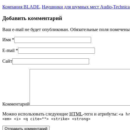
Компания BLADE
,
Наушники для шумных мест Audio-Techni
Добавить комментарий
Ваш e-mail не будет опубликован. Обязательные поля помечен
Имя
*
E-mail
*
Сайт
Комментарий
Можно использовать следующие
HTML
-теги и атрибуты:
<a h
<em> <i> <q cite=""> <strike> <strong>