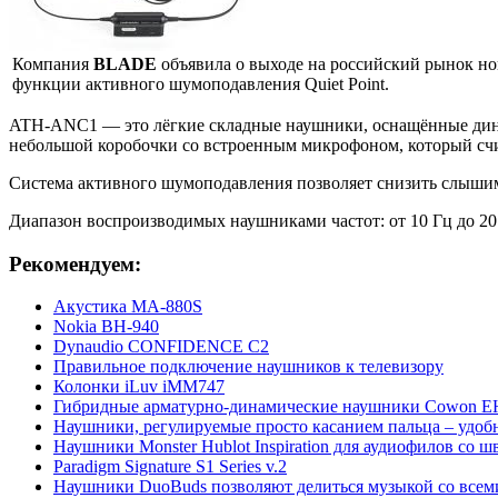
Компания
BLADE
объявила о выходе на российский рынок н
функции активного шумоподавления Quiet Point.
ATH-ANC1 — это лёгкие складные наушники, оснащённые дина
небольшой коробочки со встроенным микрофоном, который счи
Система активного шумоподавления позволяет снизить слыши
Диапазон воспроизводимых наушниками частот: от 10 Гц до 20
Рекомендуем:
Акустика МА-880S
Nokia BH-940
Dynaudio CONFIDENCE C2
Правильное подключение наушников к телевизору
Колонки iLuv iMM747
Гибридные арматурно-динамические наушники Cowon E
Наушники, регулируемые просто касанием пальца – удоб
Наушники Monster Hublot Inspiration для аудиофилов со 
Paradigm Signature S1 Series v.2
Наушники DuoBuds позволяют делиться музыкой со всем