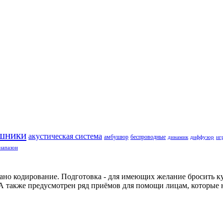
шники
акустическая система
амбушюр
беспроводные
динамик
диффузор
иг
иапазон
но кодирование. Подготовка - для имеющих желание бросить кури
. А также предусмотрен ряд приёмов для помощи лицам, которые 