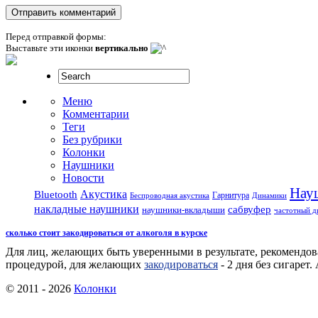
Перед отправкой формы:
Выставьте эти иконки
вертикально
Меню
Комментарии
Теги
Без рубрики
Колонки
Наушники
Новости
Нау
Акустика
Bluetooth
Гарнитура
Беспроводная акустика
Динамики
накладные наушники
сабвуфер
наушники-вкладыши
частотный д
сколько стоит закодироваться от алкоголя в курске
Для лиц, желающих быть уверенными в результате, рекомендова
процедурой, для желающих
закодироваться
- 2 дня без сигарет
© 2011 - 2026
Колонки