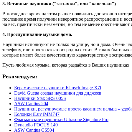
3. Вставные наушники ("затычки", или "капельки")
.
В последнее время на этом рынке появились достаточно интере
последнее время получили невероятное распространение и вос
на вес, практически незаметны, но тем не менее обеспечивают 
4. Прослушивание музыки дома.
Наушники используют не только на улице, но и дома. Очень ч
телефону, или просто кто-то из родных спит. В таких бытовых
которые имеют более качественную характеристику воспроизве
Пусть любимая музыка, которая раздаётся в Ваших наушниках,
Рекомендуем:
Керамические наушники Klipsch Image X7i
David Guetta создал наушники для диджеев
Наушники Stax SRS-005S
ASW Cantius 204
Наушники, регулируемые просто касанием пальца – удоб
Колонки iLuv iMM747
Флагманские наушники Ultrasone Signature Pro
Dynaudio FOCUS 140
ASW Cantius CS504