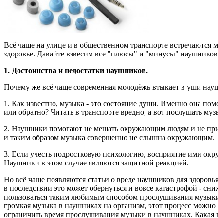
Всё чаще на улице и в общественном транспорте встречаются 
здоровье. Давайте взвесим все "плюсы" и "минусы" наушников
1. Достоинства и недостатки наушников.
Почему же всё чаще современная молодёжь втыкает в уши нау
1. Как известно, музыка - это состояние души. Именно она пом
или обратно? Читать в транспорте вредно, а вот послушать музы
2. Наушники помогают не мешать окружающим людям и не привл
и таким образом музыка совершенно не слышна окружающим.
3. Если учесть подростковую психологию, восприятие ими окр
Наушники в этом случае являются защитной реакцией.
Но всё чаще появляются статьи о вреде наушников для здоровь
в последствии это может обернуться и вовсе катастрофой - сн
пользоваться таким любимым способом прослушивания музыки? О
громкая музыка в наушниках на организм, этот процесс можно 
ограничить время прослушивания музыки в наушниках. Какая г