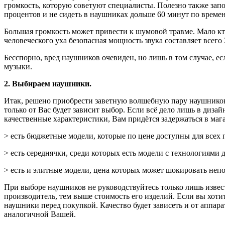
громкость, которую советуют специалисты. Полезно также запо
процентов и не сидеть в наушниках дольше 60 минут по време
Большая громкость может привести к шумовой травме. Мало кто
человеческого уха безопасная мощность звука составляет всего 
Бесспорно, вред наушников очевиден, но лишь в том случае, е
музыки.
2. Выбираем наушники.
Итак, решено приобрести заветную волшебную пару наушнико
только от Вас будет зависит выбор. Если всё дело лишь в диза
качественные характеристики, Вам придётся задержаться в мага
> есть бюджетные модели, которые по цене доступны для всех 
> есть середнячки, среди которых есть модели с технологиями 
> есть и элитные модели, цена которых может шокировать непод
При выборе наушников не руководствуйтесь только лишь извест
производитель, тем выше стоимость его изделий. Если вы хоти
наушники перед покупкой. Качество будет зависеть и от аппар
аналогичной Вашей.