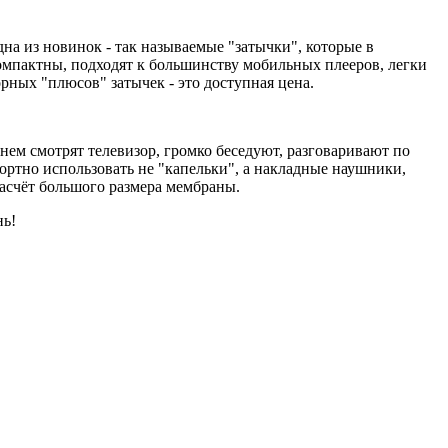
на из новинок - так называемые "затычки", которые в
омпактны, подходят к большинству мобильных плееров, легки
орных "плюсов" затычек - это доступная цена.
ем смотрят телевизор, громко беседуют, разговаривают по
фортно использовать не "капельки", а накладные наушники,
засчёт большого размера мембраны.
нь!