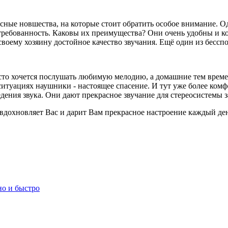
сные новшества, на которые стоит обратить особое внимание. Од
требованность. Каковы их преимущества? Они очень удобны и к
своему хозяину достойное качество звучания. Ещё один из бессп
асто хочется послушать любимую мелодию, а домашние тем времен
 ситуациях наушники - настоящее спасение. И тут уже более ком
дения звука. Они дают прекрасное звучание для стереосистемы 
 вдохновляет Вас и дарит Вам прекрасное настроение каждый де
но и быстро