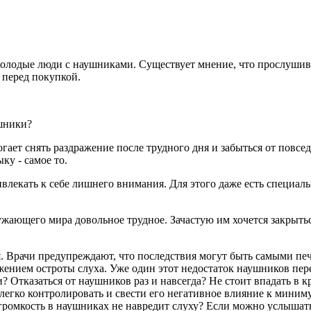
молодые люди с наушниками. Существует мнение, что прослушив
 перед покупкой.
шники?
огает снять раздражение после трудного дня и забыться от повс
ку - самое то.
екать к себе лишнего внимания. Для этого даже есть специаль
ужающего мира довольное трудное. Зачастую им хочется закрыть
я. Врачи предупреждают, что последствия могут быть самыми пе
ижением остроты слуха. Уже один этот недостаток наушников пер
тказаться от наушников раз и навсегда? Не стоит впадать в кра
легко контролировать и свести его негативное влияние к миним
ромкость в наушниках не навредит слуху? Если можно услышать 