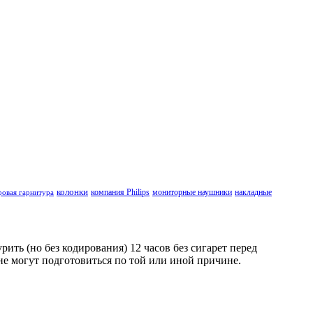
колонки
компания Philips
мониторные наушники
накладные
ровая гарнитура
ть (но без кодирования) 12 часов без сигарет перед
не могут подготовиться по той или иной причине.