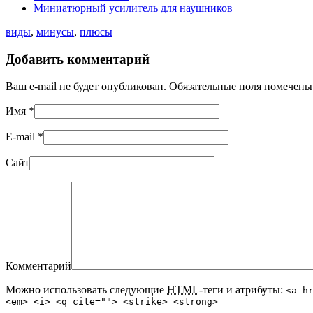
Миниатюрный усилитель для наушников
виды
,
минусы
,
плюсы
Добавить комментарий
Ваш e-mail не будет опубликован. Обязательные поля помечен
Имя
*
E-mail
*
Сайт
Комментарий
Можно использовать следующие
HTML
-теги и атрибуты:
<a h
<em> <i> <q cite=""> <strike> <strong>